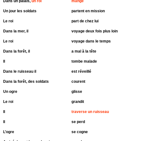
Dans un palais,
un roi
mange
Un jour les soldats
partent en mission
Le roi
part de chez lui
Dans la mer, il
voyage deux fois plus loin
Le roi
voyage dans le temps
Dans la forêt, il
a mal à la tête
Il
tombe malade
Dans le ruisseau il
est réveillé
Dans la forêt, des soldats
courent
Un ogre
glisse
Le roi
grandit
Il
traverse un ruisseau
Il
se perd
L’ogre
se cogne