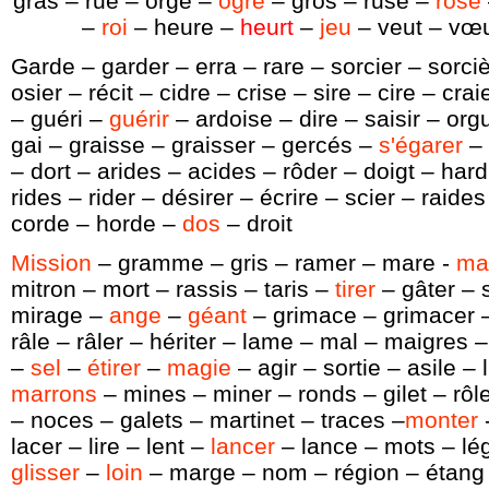
gras – rue – orge –
ogre
– gros – ruse –
rose
–
roi
– heure –
heurt
–
jeu
– veut – vœ
Garde – garder – erra – rare – sorcier – sorciè
osier – récit – cidre – crise – sire – cire – cr
– guéri –
guérir
– ardoise – dire – saisir – org
gai – graisse – graisser – gercés –
s'égarer
– 
– dort – arides – acides – rôder – doigt – hard
rides – rider – désirer – écrire – scier – raides
corde – horde –
dos
– droit
Mission
– gramme – gris – ramer – mare -
ma
mitron – mort – rassis – taris –
tirer
– gâter – 
mirage –
ange
–
géant
– grimace – grimacer –
râle – râler – hériter – lame – mal – maigres – 
–
sel
–
étirer
–
magie
– agir – sortie – asile – l
marrons
– mines – miner – ronds – gilet – rôl
– noces – galets – martinet – traces –
monter
-
lacer – lire – lent –
lancer
– lance – mots – légi
glisser
–
loin
– marge – nom – région – étang 