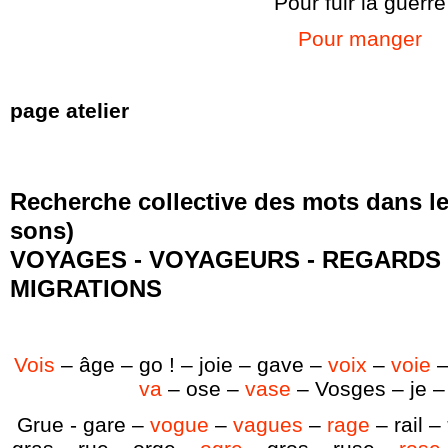
Pour fuir la guerre
Pour manger
page atelier
Recherche collective des mots dans les
sons)
VOYAGES - VOYAGEURS - REGARDS 
MIGRATIONS
Vois
– âge – go ! – joie – gave –
voix
–
voie
–
va
– ose –
vase
– Vosges – je –
Grue - gare –
vogue
–
vagues
–
rage
– rail –