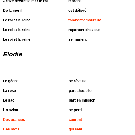
Arrivé devant la mer le roi
marche
De la mer il
est délivré
Le roi et la reine
tombent amoureux
Le roi et la reine
repartent chez eux
Le roi et la reine
se marient
Elodie
Le géant
se réveille
La rose
part chez elle
Le sac
part en mission
Un avion
se perd
Des oranges
courent
Des mots
glissent