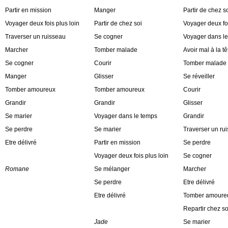
Partir en mission
Manger
Partir de chez s
Voyager deux fois plus loin
Partir de chez soi
Voyager deux foi
Traverser un ruisseau
Se cogner
Voyager dans l
Marcher
Tomber malade
Avoir mal à la tê
Se cogner
Courir
Tomber malade
Manger
Glisser
Se réveiller
Tomber amoureux
Tomber amoureux
Courir
Grandir
Grandir
Glisser
Se marier
Voyager dans le temps
Grandir
Se perdre
Se marier
Traverser un ru
Etre délivré
Partir en mission
Se perdre
Voyager deux fois plus loin
Se cogner
Romane
Se mélanger
Marcher
Se perdre
Etre délivré
Etre délivré
Tomber amoure
Repartir chez so
Jade
Se marier