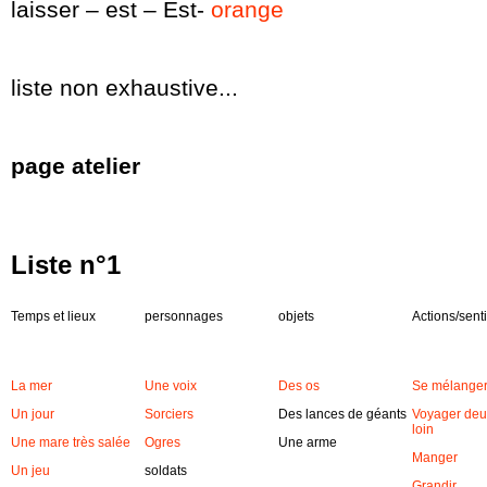
laisser – est – Est-
orange
liste non exhaustive...
page atelier
Liste n°1
Temps et lieux
personnages
objets
Actions/sent
La mer
Une voix
Des os
Se mélange
Un jour
Sorciers
Des lances de géants
Voyager deux
loin
Une mare très salée
Ogres
Une arme
Manger
Un jeu
soldats
Grandir