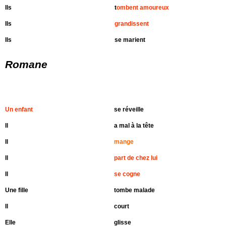
Ils
t
ombent amoureux
Ils
grandissent
Ils
se marient
Romane
Un enfant
se réveille
Il
a mal à la tête
Il
mange
Il
part de chez lui
Il
se cogne
Une fille
tombe malade
Il
court
Elle
glisse