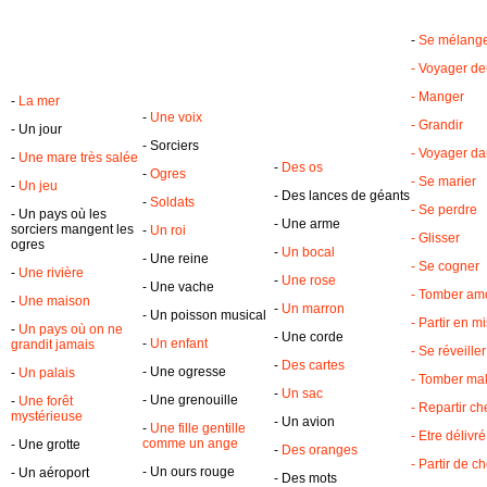
-
Se mélang
- Voyager deu
- Manger
-
La mer
-
Une voix
- Grandir
- Un jour
- Sorciers
- Voyager da
-
Une mare très salée
-
Des os
-
Ogres
- Se marier
-
Un jeu
- Des lances de géants
-
Soldats
- Se perdre
- Un pays où les
- Une arme
sorciers mangent les
-
Un roi
- Glisser
ogres
-
Un bocal
- Une reine
- Se cogner
-
Une rivière
-
Une rose
- Une vache
- Tomber am
-
Une maison
-
Un marron
- Un poisson musical
- Partir en m
-
Un pays où on ne
- Une corde
-
Un enfant
grandit jamais
- Se réveiller
-
Des cartes
- Une ogresse
-
Un palais
- Tomber ma
-
Un sac
- Une grenouille
-
Une forêt
- Repartir ch
mystérieuse
- Un avion
-
Une fille gentille
- Etre délivré
comme un ange
- Une grotte
-
Des oranges
- Partir de c
- Un ours rouge
- Un aéroport
- Des mots