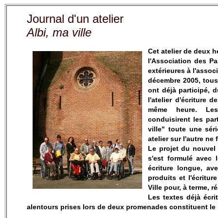
Journal d'un atelier
Albi, ma ville
Cet atelier de deux 
l'Association des P
extérieures à l'assoc
décembre 2005, tous 
ont déjà participé, 
l'atelier d'écriture 
même heure. Les 
conduisirent les par
ville" toute une sér
atelier sur l'autre ne 
Le projet du nouvel a
s'est formulé avec 
écriture longue, av
produits et l'écritu
Ville pour, à terme, r
Les textes déjà écri
alentours prises lors de deux promenades constituent le 