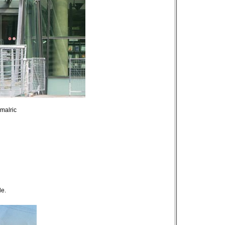
malric
de.