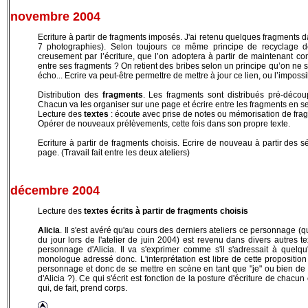
novembre 2004
Ecriture à partir de fragments imposés
. J'ai retenu quelques fragments 
7 photographies). Selon toujours ce même principe de recyclage d
creusement par l’écriture, que l’on adoptera à partir de maintenant c
entre ses fragments ? On retient des bribes selon un principe qu’on ne 
écho... Ecrire va peut-être permettre de mettre à jour ce lien, ou l’impossibi
Distribution des
fragments
. Les fragments sont distribués pré-déco
Chacun va les organiser sur une page et écrire entre les fragments en se
Lecture des
textes
: écoute avec prise de notes ou mémorisation de fragm
Opérer de nouveaux prélèvements, cette fois dans son propre texte.
Ecriture à partir de fragments choisis.
Ecrire de nouveau à partir des sé
page. (Travail fait entre les deux ateliers)
décembre 2004
Lecture des
textes écrits à partir de fragments choisis
Alicia
. Il s'est avéré qu'au cours des derniers ateliers ce personnage (qu
du jour lors de l'atelier de juin 2004) est revenu dans divers autres te
personnage d'Alicia
. Il va s'exprimer comme s'il s'adressait à quelqu
monologue adressé donc. L'interprétation est libre de cette proposition
personnage et donc de se mettre en scène en tant que "je" ou bien de 
d'Alicia ?). Ce qui s'écrit est fonction de la posture d'écriture de chacu
qui, de fait, prend corps.