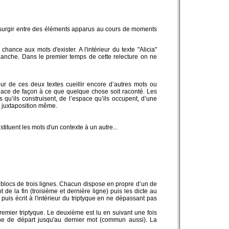
 surgir entre des éléments apparus au cours de moments
ce aux mots d'exister. A l'intérieur du texte "Alicia"
lanche. Dans le premier temps de cette relecture on ne
ieur de ces deux textes cueillir encore d’autres mots ou
lace de façon à ce que quelque chose soit raconté. Les
 qu’ils construisent, de l’espace qu’ils occupent, d’une
r juxtaposition même.
tituent les mots d'un contexte à un autre...
 blocs de trois lignes. Chacun dispose en propre d’un de
t de la fin (troisième et dernière ligne) puis les dicte au
uis écrit à l'intérieur du triptyque en ne dépassant pas
premier triptyque. Le deuxième est lu en suivant une fois
ne de départ jusqu'au dernier mot (commun aussi). La