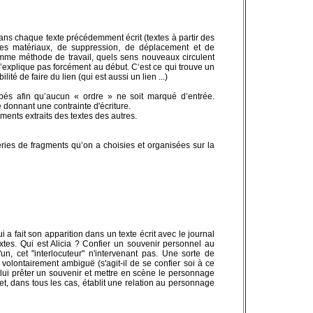
dans chaque texte précédemment écrit (textes à partir des
es matériaux, de suppression, de déplacement et de
omme méthode de travail, quels sens nouveaux circulent
s’explique pas forcément au début. C‘est ce qui trouve un
lité de faire du lien (qui est aussi un lien ...)
upés afin qu’aucun « ordre » ne soit marqué d’entrée.
 donnant une contrainte d'écriture.
ents extraits des textes des autres.
ries de fragments qu’on a choisies et organisées sur la
i a fait son apparition dans un texte écrit avec le journal
xtes. Qui est Alicia ?
Confier un souvenir personnel au
'un, cet "interlocuteur" n'intervenant pas. Une sorte de
 volontairement ambiguë (s'agit-il de se confier soi à ce
lui prêter un souvenir et mettre en scène le personnage
n et, dans tous les cas, établit une relation au personnage