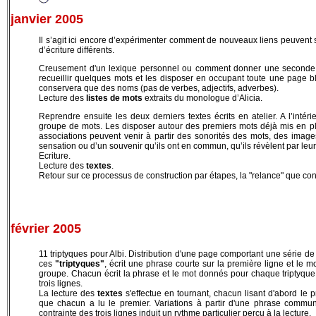
janvier 2005
Il s’agit ici encore d’expérimenter comment de nouveaux liens peuvent
d’écriture différents.
Creusement d'un lexique personnel
ou comment donner une seconde chan
recueillir quelques mots et les disposer en occupant toute une page b
conservera que des noms (pas de verbes, adjectifs, adverbes).
Lecture des
listes de mots
extraits du monologue d’Alicia.
Reprendre ensuite les deux derniers textes écrits en atelier. A l’intér
groupe de mots. Les disposer autour des premiers mots déjà mis en p
associations peuvent venir à partir des sonorités des mots, des images
sensation ou d’un souvenir qu’ils ont en commun, qu’ils révèlent par leu
Ecriture.
Lecture des
textes
.
Retour sur ce processus de construction par étapes, la "relance" que cons
février 2005
11 triptyques pour Albi
. Distribution d'une page comportant une série de
ces
"triptyques"
, écrit une phrase courte sur la première ligne et le mo
groupe.
Chacun écrit la phrase et le mot donnés pour chaque triptyque p
trois lignes.
La lecture des
textes
s'effectue en tournant, chacun lisant d'abord le 
que chacun a lu le premier. Variations à partir d'une phrase commu
contrainte des trois lignes induit un rythme particulier perçu à la lecture.