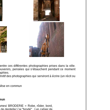
tre ces différentes photographies prises dans la ville.
 souvenirs, pensées qui s’ébauchent pendant ce moment
aphies.
itif des photographies qui serviront à écrire (un récit ou
. Mise en commun
mun
s dames/ BRODERIE = Robe, rôder, bord,
e de dentelle/ j’ai "brodé".../ un cahier de