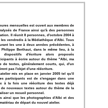
heures mensuelles est ouvert aux membres de
aralysés de France ainsi qu'à des personnes
iation. Il réunit 8 personnes, d'octobre 2004 à
les vendredis à la Médiathèque d'Albi. Tous
durant les une à deux années précédentes, à
de Philippe Berthaut, dans le même lieu, à la
dispositifs d'écriture alors proposés
ticipants à écrire autour du thème "Albi, ma
ie de textes, généralement courts, qui, d'un
firent pas l'objet d'une réécriture.
telier mis en place en janvier 2005 tel qu'il
les participants est de s'engager dans une
ec à la fois une réécriture des textes déjà
re de nouveaux textes autour du thème de la
éaliser un recueil personnel.
ts ainsi que les photographies d'Albi et des
matériau de départ du nouvel atelier.